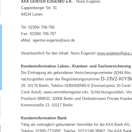
AXA CENTER EUGENIO e.K.
- Nuno Eugenio
Cappenberger Str. 31
44534 Lünen
Tel: 02306/ 706-706
Fax: 02306/ 706-707
eMail:
agentur.eugenio@axa.de
Verantwortlich für den Inhalt: Nuno Eugenio/
nuno.eugenio@axa.
Kundeninformation Leben-, Kranken- und Sachversicherung
Die Eintragung als gebundener Versicherungsvertreter (§34d Abs. 
D-J3V2-KIY3
nachzuprüfen unter der Registrierungsnummer
29, 10178 Berlin, Telefon 0180/600585-0 (Festnetzpreis 20 Cent/
Cent/ Anruf), www.vermittlerregister.info; Schlichtungsstellen:
Postfach 080632, 10006 Berlin und Ombudsmann Private Kranken
Kronenstarße 13, 10117 Berlin
Kundeninformation Bank
Tätig als vertraglich gebundener Vermittler für die AXA Bank AG,
Telefon: 01805-771089*, Telefax: 0221/148-38962. Die AXA Bank