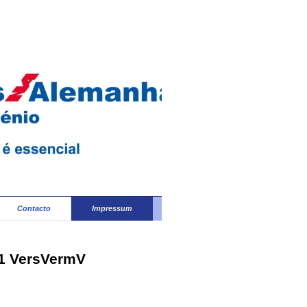
Contacto
Impressum
11 VersVermV