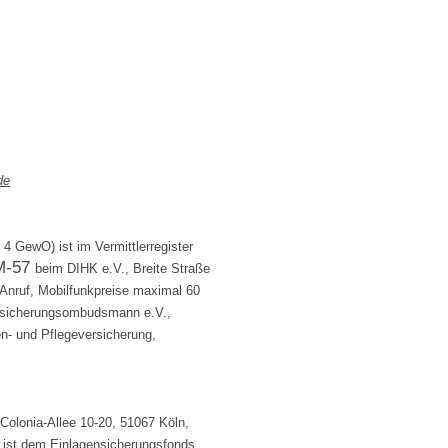
de
4 GewO) ist im Vermittlerregister
M-57
beim DIHK e.V., Breite Straße
 Anruf, Mobilfunkpreise maximal 60
 Versicherungsombudsmann e.V.,
- und Pflegeversicherung,
 Colonia-Allee 10-20, 51067 Köln,
 ist dem Einlagensicherungsfonds